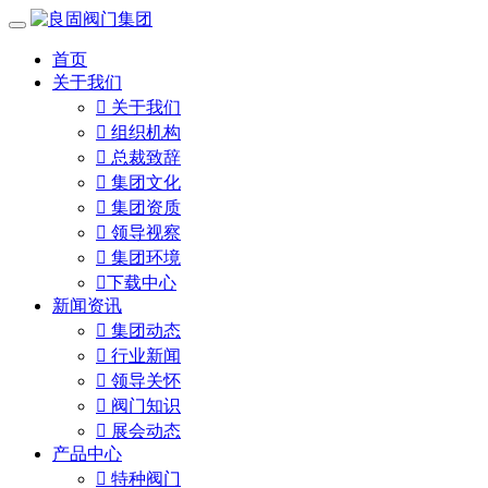
首页
关于我们

关于我们

组织机构

总裁致辞

集团文化

集团资质

领导视察

集团环境

下载中心
新闻资讯

集团动态

行业新闻

领导关怀

阀门知识

展会动态
产品中心

特种阀门