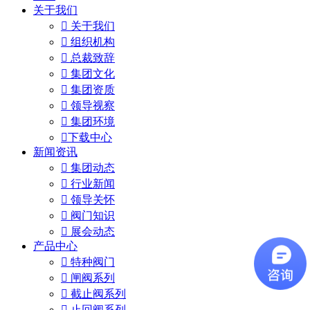
关于我们

关于我们

组织机构

总裁致辞

集团文化

集团资质

领导视察

集团环境

下载中心
新闻资讯

集团动态

行业新闻

领导关怀

阀门知识

展会动态
产品中心

特种阀门

闸阀系列

截止阀系列

止回阀系列