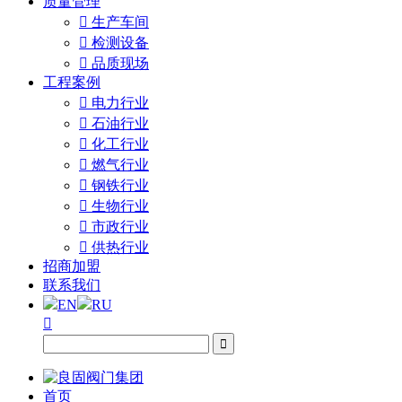
质量管理

生产车间

检测设备

品质现场
工程案例

电力行业

石油行业

化工行业

燃气行业

钢铁行业

生物行业

市政行业

供热行业
招商加盟
联系我们
EN
RU


首页