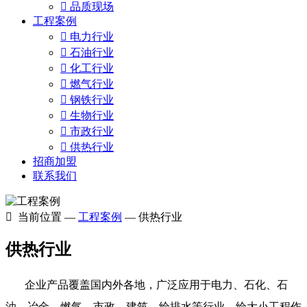

品质现场
工程案例

电力行业

石油行业

化工行业

燃气行业

钢铁行业

生物行业

市政行业

供热行业
招商加盟
联系我们

当前位置 —
工程案例
— 供热行业
供热行业
企业
产品覆盖国内外各地，广泛应用于电力、石化、石
油、冶金、燃气、市政、建筑、给排水等行业，给大小工程作