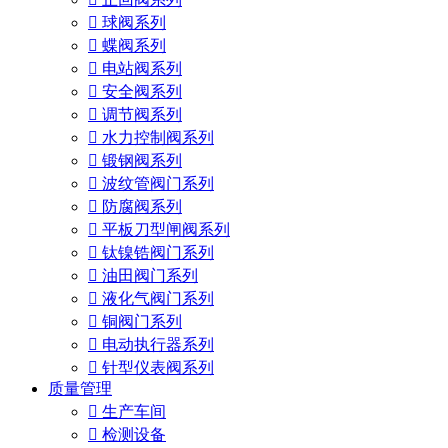

球阀系列

蝶阀系列

电站阀系列

安全阀系列

调节阀系列

水力控制阀系列

锻钢阀系列

波纹管阀门系列

防腐阀系列

平板刀型闸阀系列

钛镍锆阀门系列

油田阀门系列

液化气阀门系列

铜阀门系列

电动执行器系列

针型仪表阀系列
质量管理

生产车间

检测设备